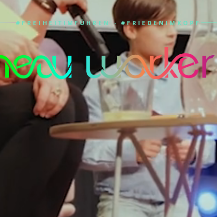
#FREIHEITIMFÜHREN · #FRIEDENIMKOPF