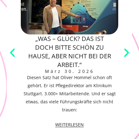
„WAS – GLÜCK? DAS IST
E
DOCH BITTE SCHÖN ZU
H
HAUSE, ABER NICHT BEI DER
ARBEIT.“
Wer
März 30, 2026
Vert
Diesen Satz hat Oliver Hommel schon oft
gehört. Er ist Pflegedirektor am Klinikum
Stuttgart. 3.000+ Mitarbeitende. Und er sagt
etwas, das viele Führungskräfte sich nicht
trauen:
WEITERLESEN