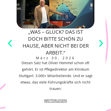
„WAS – GLÜCK? DAS IST
E
DOCH BITTE SCHÖN ZU
H
HAUSE, ABER NICHT BEI DER
ARBEIT.“
Wer
März 30, 2026
Vert
Diesen Satz hat Oliver Hommel schon oft
gehört. Er ist Pflegedirektor am Klinikum
Stuttgart. 3.000+ Mitarbeitende. Und er sagt
etwas, das viele Führungskräfte sich nicht
trauen:
WEITERLESEN