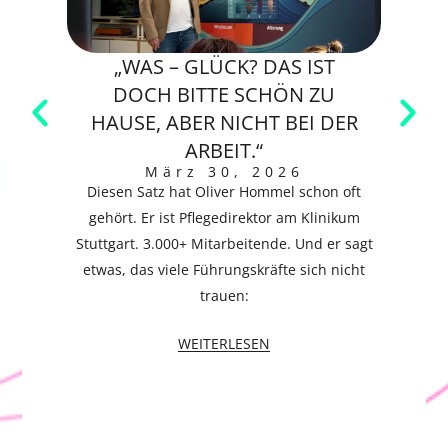
„WAS – GLÜCK? DAS IST
E
DOCH BITTE SCHÖN ZU
H
HAUSE, ABER NICHT BEI DER
ARBEIT.“
Wer
März 30, 2026
Vert
Diesen Satz hat Oliver Hommel schon oft
gehört. Er ist Pflegedirektor am Klinikum
Stuttgart. 3.000+ Mitarbeitende. Und er sagt
etwas, das viele Führungskräfte sich nicht
trauen:
WEITERLESEN